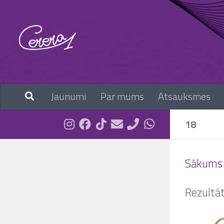
Skip to content
Jaunumi
Par mums
Atsauksmes
18
Sākums
Rezultāt