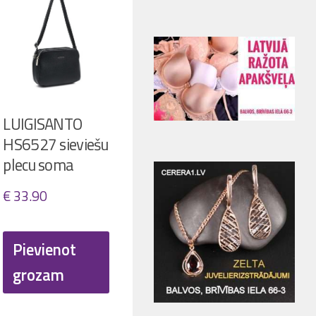
LUIGISANTO
HS6527 sieviešu
plecu soma
€
33.90
Pievienot
grozam