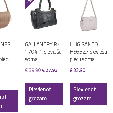
ONES
GALLANTRY R-
LUIGISANTO
8
1704-1 sieviešu
HS6527 sieviešu
plecu
soma
plecu soma
Original
Current
€
39.90
€
27.93
€
33.90
price
price
was:
is:
Pievienot
Pievienot
not
€ 39.90.
€ 27.93.
grozam
grozam
m