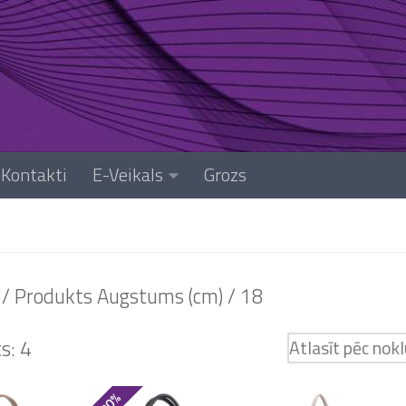
Kontakti
E-Veikals
Grozs
/ Produkts Augstums (cm) / 18
s: 4
- 30%