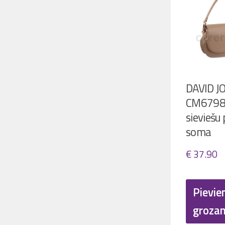
DAVID J
CM679
sieviešu 
soma
€
37.90
Pievie
groza