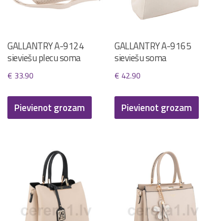
on
the
product
GALLANTRY A-9124
GALLANTRY A-9165
page
sieviešu plecu soma
sieviešu soma
€
33.90
€
42.90
Pievienot grozam
Pievienot grozam