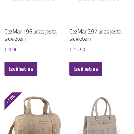
CezMar 196 ādas josta
CezMar 297 ādas josta
sievietēm
sievietēm
€
9.90
€
12.90
This
This
Izvēlieties
Izvēlieties
product
product
has
has
multiple
multiple
variants.
variants.
- 20%
The
The
options
options
may
may
be
be