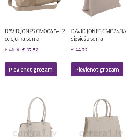
chosen
chosen
on
on
the
the
DAVID JONES CM0045-12
DAVID JONES CM8243A
product
product
ceļojuma soma
sieviešu soma
page
page
Original
Current
€
46.90
€
37.52
€
44.90
price
price
was:
is:
Pievienot grozam
Pievienot grozam
€ 46.90.
€ 37.52.