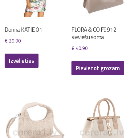
Donna KATIE 01
FLORA & CO F9912
sieviešu soma
€
29.90
€
40.90
This
Izvēlieties
product
Pievienot grozam
has
multiple
variants.
The
options
may
be
chosen