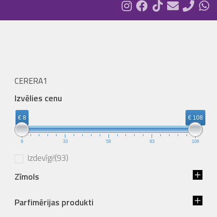
CERERA1
Izvēlies cenu
€ 8
€ 108
8
33
58
83
108
Izdevīgi!
(93)
Zīmols
Parfimērijas produkti