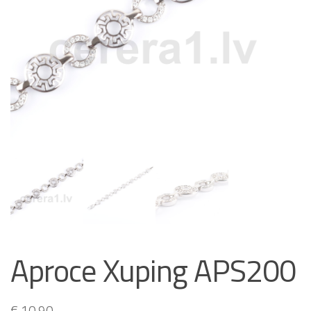
Aproce Xuping APS200
€
10.90