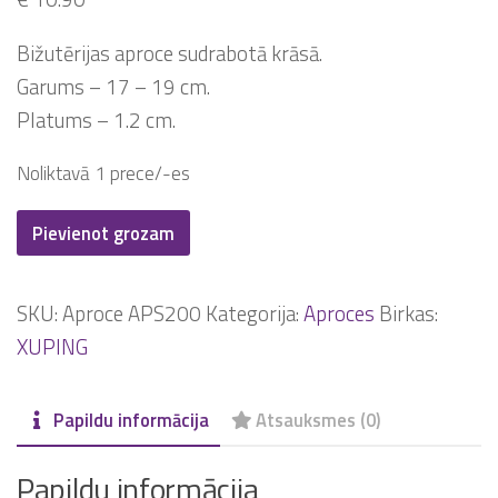
Bižutērijas aproce sudrabotā krāsā.
Garums – 17 – 19 cm.
Platums – 1.2 cm.
Noliktavā 1 prece/-es
Aproce
Pievienot grozam
Xuping
APS200
SKU:
Aproce APS200
Kategorija:
Aproces
Birkas:
daudzums
XUPING
Papildu informācija
Atsauksmes (0)
Papildu informācija