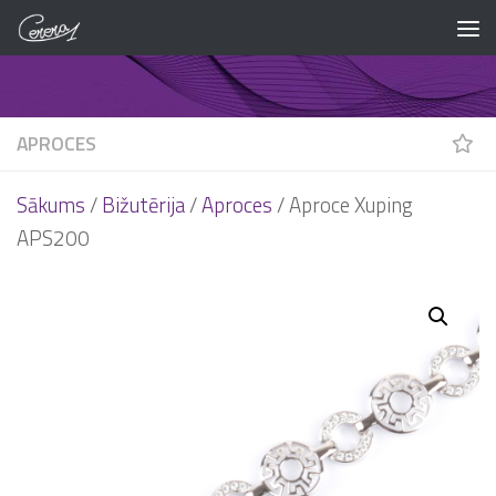
Skip to content
APROCES
Sākums
/
Bižutērija
/
Aproces
/ Aproce Xuping
APS200