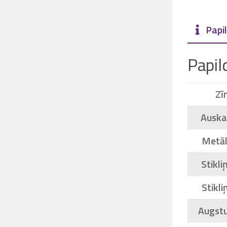
Papil
Papil
Zī
Auska
Metāl
Stikli
Stikli
Augst