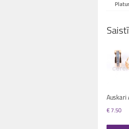
Platu
Saist
Auskari
€
7.50