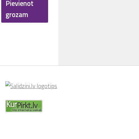
was:
is:
Pievienot
€ 8.90.
€ 4.45.
grozam