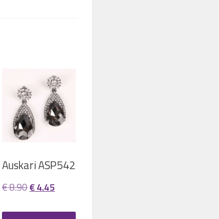
Auskari ASP542
Original
Current
€
8.90
€
4.45
price
price