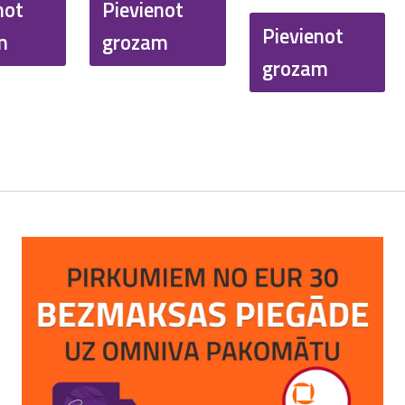
was:
is:
not
Pievienot
Pievienot
€ 8.30.
€ 4.98.
m
grozam
grozam