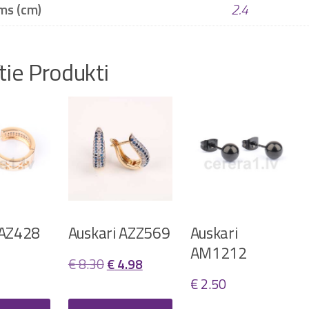
ms (cm)
2.4
ītie Produkti
 AZ428
Auskari AZZ569
Auskari
AM1212
Original
Current
€
8.30
€
4.98
€
2.50
price
price