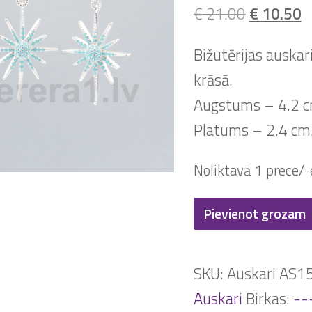
Original
C
€
21.00
€
10.50
price
p
Bižutērijas auskar
was:
is
krāsā.
€ 21.00.
€
Augstums – 4.2 c
Platums – 2.4 cm
Noliktavā 1 prece/-
Auskari
Pievienot grozam
AS155
daudzums
SKU:
Auskari AS1
Auskari
Birkas:
--