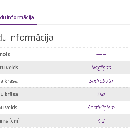
du informācija
du informācija
mols
—–
ru veids
Nagliņas
a krāsa
Sudrabota
ņu krāsa
Zila
ņu veids
Ar stikliņiem
ums (cm)
4.2