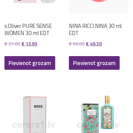
s.Oliver PURE SENSE
NINA RICCI NINA 30 ml
WOMEN 30 ml EDT
EDT
Original
Current
Original
Current
€
21.00
€
13.65
€
66.00
€
49.50
price
price
price
price
was:
is:
was:
is:
Pievienot grozam
Pievienot grozam
€ 21.00.
€ 13.65.
€ 66.00.
€ 49.50.