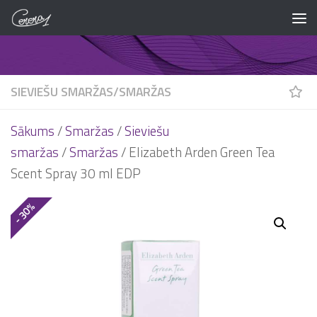
Skip to content
SIEVIEŠU SMARŽAS
/
SMARŽAS
Sākums
/
Smaržas
/
Sieviešu
smaržas
/
Smaržas
/ Elizabeth Arden Green Tea
Scent Spray 30 ml EDP
- 30%