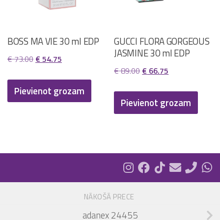
BOSS MA VIE 30 ml EDP
GUCCI FLORA GORGEOUS
JASMINE 30 ml EDP
Original
Current
€
73.00
€
54.75
Original
Current
€
89.00
€
66.75
price
price
price
price
was:
is:
Pievienot grozam
was:
is:
Pievienot grozam
€ 73.00.
€ 54.75.
€ 89.00.
€ 66.75.
NĀKOŠĀ PRECE
adanex 24455