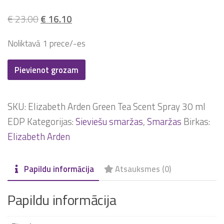
Original
Current
€
23.00
€
16.10
price
price
Noliktavā 1 prece/-es
was:
is:
€ 23.00.
€ 16.10.
Elizabeth
Pievienot grozam
Arden
Green
SKU:
Elizabeth Arden Green Tea Scent Spray 30 ml
Tea
EDP
Kategorijas:
Sieviešu smaržas
,
Smaržas
Birkas:
Scent
Elizabeth Arden
Spray
30
Papildu informācija
Atsauksmes (0)
ml
EDP
Papildu informācija
daudzums