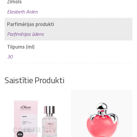
Zīmols
Elizabeth Arden
Parfimērijas produkti
Parfimērijas ūdens
Tilpums (ml)
30
Saistītie Produkti