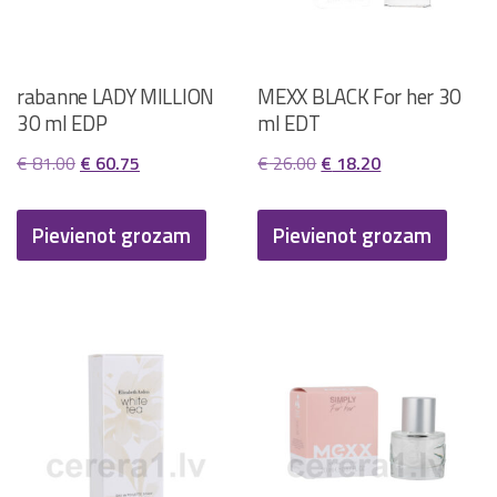
rabanne LADY MILLION
MEXX BLACK For her 30
30 ml EDP
ml EDT
Original
Current
Original
Current
€
81.00
€
60.75
€
26.00
€
18.20
price
price
price
price
was:
is:
was:
is:
Pievienot grozam
Pievienot grozam
€ 81.00.
€ 60.75.
€ 26.00.
€ 18.20.