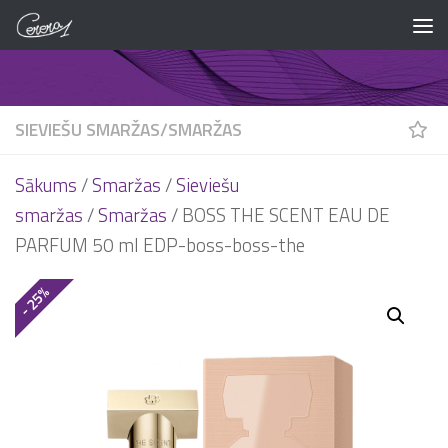
Skip to content
SIEVIEŠU SMARŽAS
/
SMARŽAS
Sākums
/
Smaržas
/
Sieviešu
smaržas
/
Smaržas
/ BOSS THE SCENT EAU DE
PARFUM 50 ml EDP-boss-boss-the
- 25%