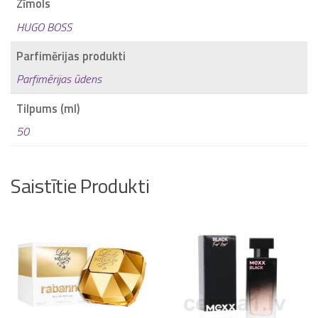
Zīmols
the
HUGO BOSS
daudzums
Parfimērijas produkti
Parfimērijas ūdens
Tilpums (ml)
50
Saistītie Produkti