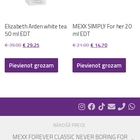
Elizabeth Arden white tea
MEXX SIMPLY For her 20
50 ml EDT
ml EDT
Original
Current
Original
Current
€
39.00
€
29.25
€
21.00
€
14.70
price
price
price
price
was:
is:
was:
is:
Pievienot grozam
Pievienot grozam
€ 39.00.
€ 29.25.
€ 21.00.
€ 14.70.
NĀKOŠĀ PRECE
MEXX FOREVER CLASSIC NEVER BORING FOR