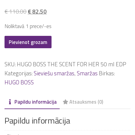
Original
Current
€
110.00
€
82.50
price
price
Noliktavā 1 prece/-es
was:
is:
€ 110.00.
€ 82.50.
BOSS
Pievienot grozam
THE
SCENT
SKU:
HUGO BOSS THE SCENT FOR HER 50 ml EDP
EAU
Kategorijas:
Sieviešu smaržas
,
Smaržas
Birkas:
DE
HUGO BOSS
PARFUM
50
Papildu informācija
Atsauksmes (0)
ml
EDP-
Papildu informācija
boss-
boss-