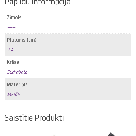
Papildu informācija
Zīmols
—–
Platums (cm)
2.4
Krāsa
Sudrabota
Materiāls
Metāls
Saistītie Produkti