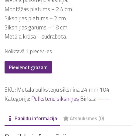
Metāla pulksteņu siksniņa.
Montāžas platums – 2.4 cm.
Siksniņas platums – 2 cm.
Siksniņas garums – 18 cm.
Metāla krāsa – sudrabota.
Noliktavā 1 prece/-es
Metāla
Pievienot grozam
pulksteņu
siksniņa
SKU:
Metāla pulksteņu siksniņa 24 mm 104
24
Kategorija:
Pulksteņu siksniņas
Birkas:
-----
mm
daudzums
Papildu informācija
Atsauksmes (0)