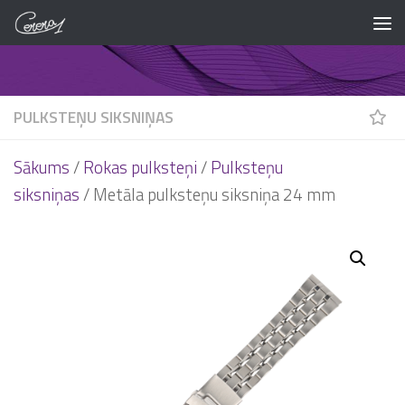
Skip to content
PULKSTEŅU SIKSNIŅAS
Sākums
/
Rokas pulksteņi
/
Pulksteņu
siksniņas
/ Metāla pulksteņu siksniņa 24 mm