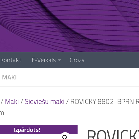
Kontakti
E-Veikals
Grozs
U MAKI
/
Maki
/
Sieviešu maki
/ ROVICKY 8802-BPRN R
ēm
ROVICK
Izpārdots!