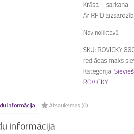
Krāsa – sarkana.
Ar RFID aizsardzīb
Nav noliktavā
SKU:
ROVICKY 88
red ādas maks si
Kategorija:
Sievie
ROVICKY
du informācija
Atsauksmes (0)
du informācija