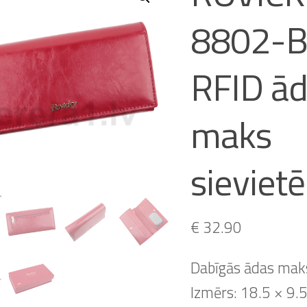
8802-
RFID ā
maks
sieviet
€
32.90
Dabīgās ādas mak
Izmērs: 18.5 × 9.5