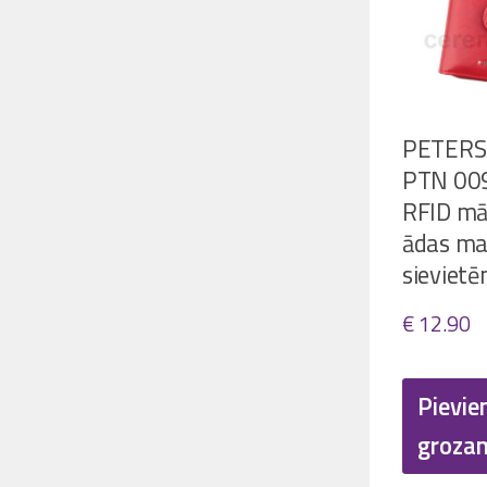
PETER
PTN 00
RFID mā
ādas ma
sieviet
€
12.90
Pievie
groza