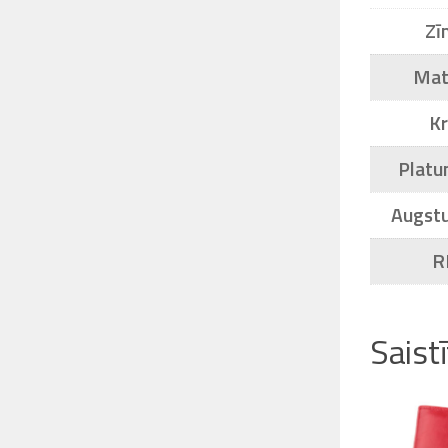
Zī
Mat
K
Platu
Augst
R
Saist