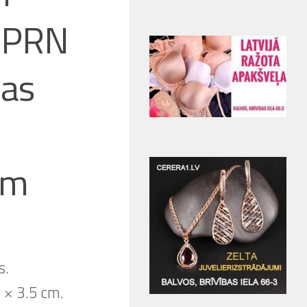
BPRN
das
ēm
s.
 × 3.5 cm.