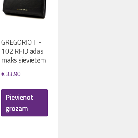
GREGORIO IT-
102 RFID ādas
maks sievietēm
€
33.90
ent
Pievienot
grozam
32.