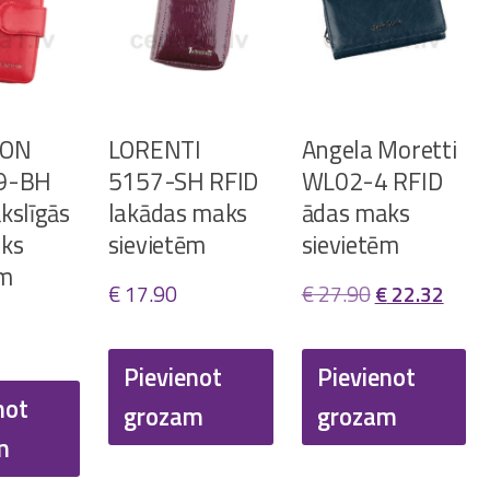
SON
LORENTI
Angela Moretti
9-BH
5157-SH RFID
WL02-4 RFID
kslīgās
lakādas maks
ādas maks
ks
sievietēm
sievietēm
ēm
Original
Curr
€
17.90
€
27.90
€
22.32
price
price
was:
is:
Pievienot
Pievienot
not
€ 27.90.
€ 22.
grozam
grozam
m