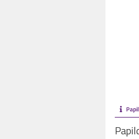
Papil
Papil