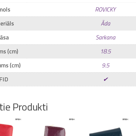
mols
ROVICKY
eriāls
Āda
rāsa
Sarkana
ms (cm)
18.5
ums (cm)
9.5
FID
✔
ītie Produkti