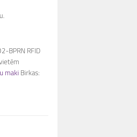
u.
02-BPRN RFID
evietēm
šu maki
Birkas: