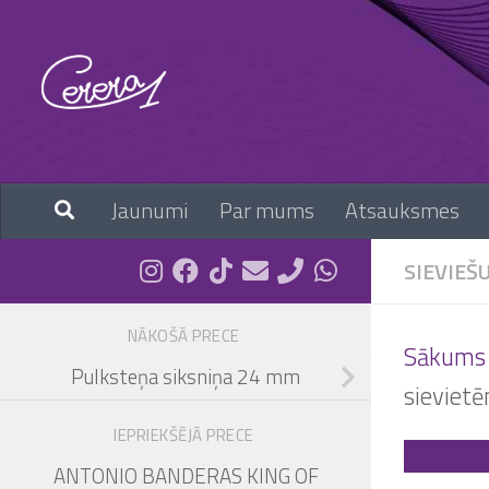
Skip to content
Jaunumi
Par mums
Atsauksmes
SIEVIEŠ
NĀKOŠĀ PRECE
Sākums
Pulksteņa siksniņa 24 mm
sieviet
IEPRIEKŠĒJĀ PRECE
ANTONIO BANDERAS KING OF