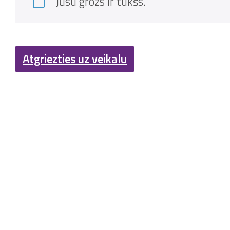
Jūsu grozs ir tukšs.
Atgriezties uz veikalu