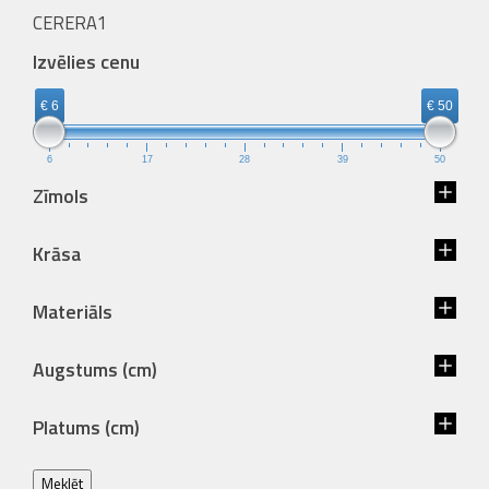
CERERA1
Izvēlies cenu
€ 6
€ 50
6
17
28
39
50
Zīmols
Krāsa
Materiāls
Augstums (cm)
Platums (cm)
Meklēt