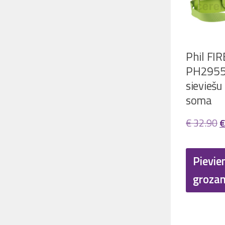
Phil FI
PH295
sieviešu
soma
O
€
32.90
€
p
w
Pievie
€
groza