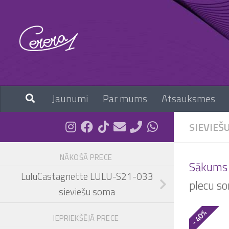
Skip to content
Jaunumi
Par mums
Atsauksmes
SIEVIEŠ
NĀKOŠĀ PRECE
Sākums
LuluCastagnette LULU-S21-033
plecu s
sieviešu soma
- 40%
IEPRIEKŠĒJĀ PRECE