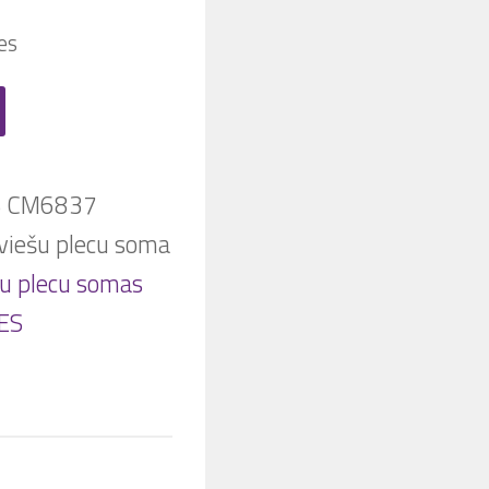
es
S CM6837
eviešu plecu soma
šu plecu somas
ES