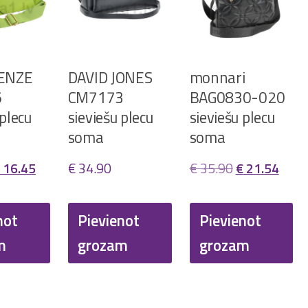
RENZE
DAVID JONES
monnari
5
CM7173
BAG0830-020
 plecu
sieviešu plecu
sieviešu plecu
soma
soma
riginal
Current
Original
Curr
16.45
€
34.90
€
35.90
€
21.54
rice
price
price
price
as:
is:
was:
is:
not
Pievienot
Pievienot
 32.90.
€ 16.45.
€ 35.90.
€ 21.
m
grozam
grozam