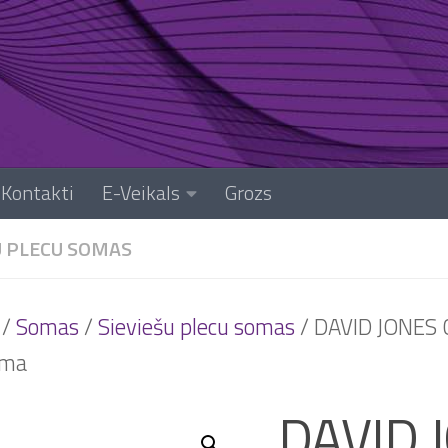
Kontakti
E-Veikals
Grozs
U PLECU SOMAS
/
Somas
/
Sieviešu plecu somas
/ DAVID JONES 
oma
DAVID 