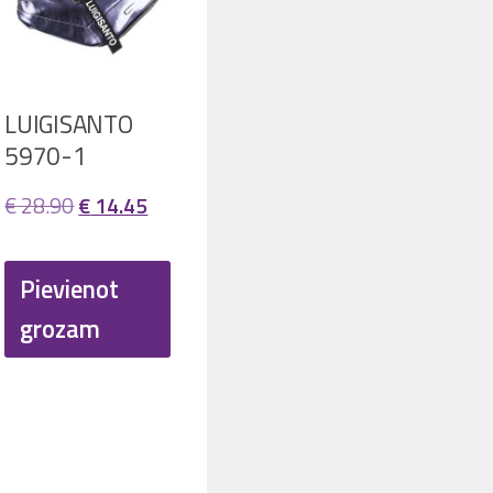
LUIGISANTO
5970-1
Original
Current
€
28.90
€
14.45
price
price
ent
was:
is:
Pievienot
€ 28.90.
€ 14.45.
grozam
54.