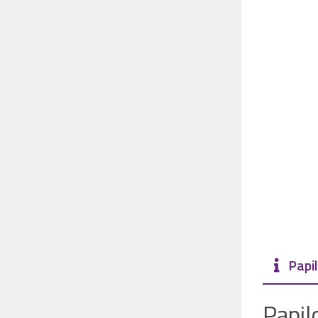
Papil
Papil