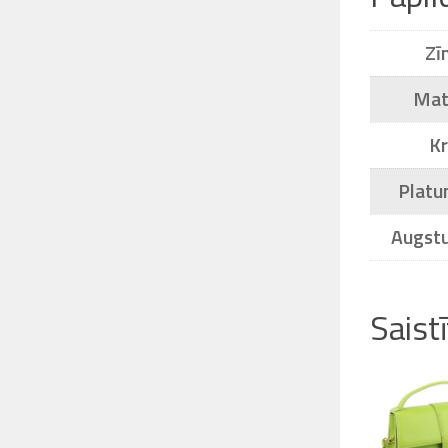
Zī
Mat
K
Platu
Augst
Saist