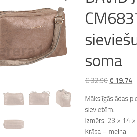
CM683
sievieš
soma
Original
C
€
32.90
€
19.74
price
p
Mākslīgās ādas p
was:
is
sievietēm.
€ 32.90.
€
Izmērs: 23 × 14 ×
Krāsa – melna.