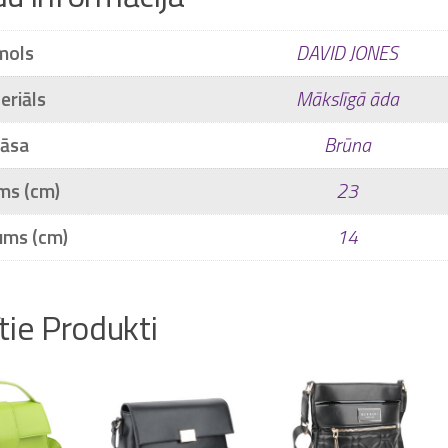
mols
DAVID JONES
eriāls
Mākslīgā āda
rāsa
Brūna
ms (cm)
23
ums (cm)
14
ītie Produkti