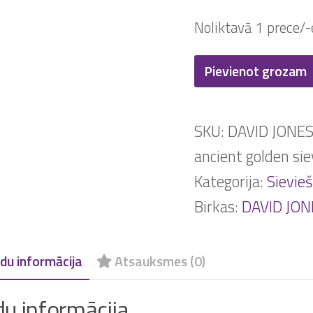
Noliktavā 1 prece/-
DAVID
Pievienot grozam
JONES
CM6837
SKU:
DAVID JONE
sieviešu
ancient golden si
plecu
Kategorija:
Sievie
soma
Birkas:
DAVID JON
daudzums
du informācija
Atsauksmes (0)
du informācija